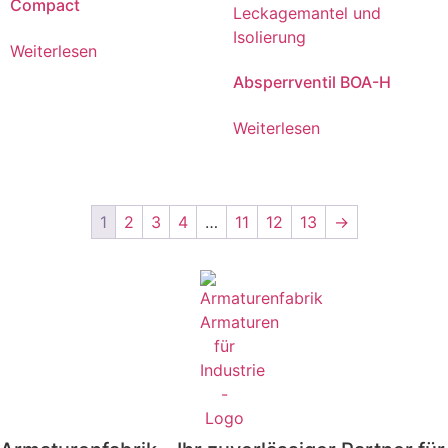
Compact
Weiterlesen
Absperrventil BOA-H
Weiterlesen
1
2
3
4
…
11
12
13
→