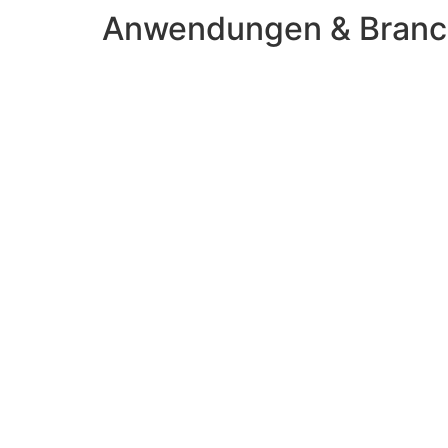
Anwendungen & Bran
Chemie &
Prozessindustrie
Druckspeicher für
Dä
hydraulische und
Do
pneumatische Systeme,
Energiespeicher,
Pufferspeicher für
Lastmanagement.