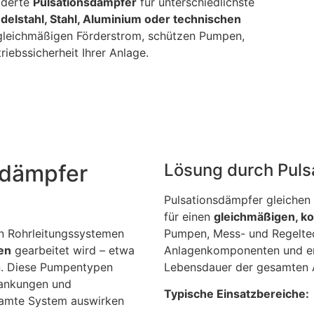
iderte
Pulsationsdämpfer
für unterschiedlichste
delstahl, Stahl, Aluminium oder technischen
 gleichmäßigen Förderstrom, schützen Pumpen,
iebssicherheit Ihrer Anlage.
sdämpfer
Lösung durch Puls
Pulsationsdämpfer gleiche
für einen
gleichmäßigen, k
in Rohrleitungssystemen
Pumpen, Mess- und Regelte
en
gearbeitet wird – etwa
Anlagenkomponenten und er
n. Diese Pumpentypen
Lebensdauer der gesamten 
wankungen und
Typische Einsatzbereiche:
samte System auswirken