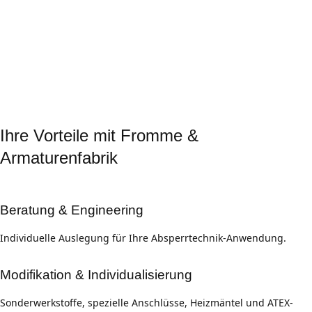
Öl & Gas:
Kugelhähne für Hochdruck- und Sicherheits-
anwendungen.
Maschinen- & Anlagenbau
ISO-5211-kompatible Armaturen für automatisierte Systeme.
Ihre Vorteile mit Fromme &
Armaturenfabrik
Beratung & Engineering
Individuelle Auslegung für Ihre Absperrtechnik-Anwendung.
Modifikation & Individualisierung
Sonderwerkstoffe, spezielle Anschlüsse, Heizmäntel und ATEX-