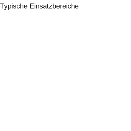
Typische Einsatzbereiche
Lebensmittel & Getränke
CIP/SIP
Hygienische Absperrventile für Prozesssteuerung.
Chemie & Pharma
Ventile für aggressive Medien, ATEX-konforme Ausführungen für
Ex-Zonen.
Energie & Kraftwerke
Absperrventile für Dampf- und Kondensatsysteme.
Wasser &
Abwasser
Robuste Armaturen für Wasser-aufbereitung und HLK-Systeme.