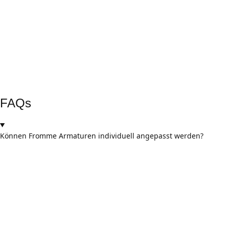
Rückverfolgbarkeit & Sicherheit
Seriennummern, Chargenprotokolle, vollständige Dokumentation.
Vollständige Rückverfolgbarkeit für alle Armaturen.
Externe Prüfungen
TÜV-Abnahmen und internationale Zertifizierungen. Regelmäßige
Auditierungen für Hochleistungs-armaturen.
FAQs
Können Fromme Armaturen individuell angepasst werden?