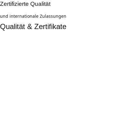
Zertifizierte Qualität
und internationale Zulassungen
Qualität & Zertifikate
DIN EN ISO 9001:2015
zertifiziertes Qualitäts-management
ISO 14001
Umwelt-management
DVGW und
WRAS
Trinkwasser-zulassungen für höchste Hygiene
ATEX und FDA
für spezielle Anwendungen in Ex-Zonen und Lebens-