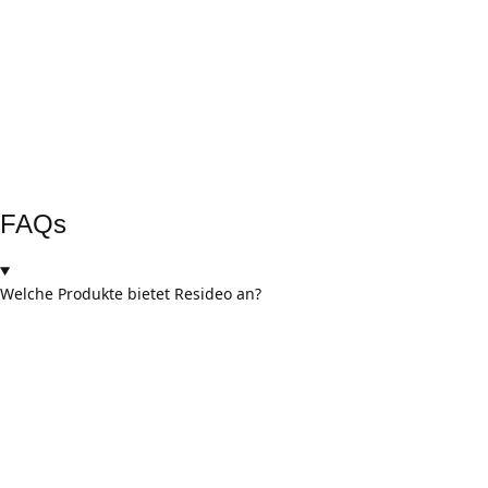
mittelindustrie
Rückverfolg-barkeit & Sicherheit
durch Seriennummern und Chargenprotokolle
Externe Prüfungen
durch TÜV und internationale Zertifizierungsstellen
FAQs
Welche Produkte bietet Resideo an?