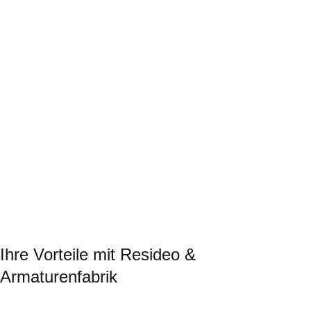
Wohngebäude
Trinkwasser-installation, Heizungsregelung, Smart-Home-
Sicherheit
Gewerbe und Industrie
Rückfluss-verhinderer, Systemtrenner und Sicherheits-armaturen
für Produktions-anlagen
Energie-versorgung
Lösungen für Heizungsanlagen und Warm-wasserbereitung
Smart Home
Vernetzte Geräte für Leckage- und Frostschutz sowie CO-Melder
Ihre Vorteile mit Resideo &
Armaturenfabrik