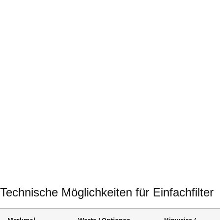
Kühlwasser, Kondensat, Prozessmedien – zuverlässiger Schutz für
Anlagen-komponenten.
Wasser &
Abwasser
Vorabscheider für Pumpen, Speicher und Aufbereitungsanlagen.
Öl & Gas
Filtration von Rohöl, Gas, Kondensat, Schutz von Kompressoren
und Rohrleitungen.
Maschinenbau & Hochtemperatur
Robuste Filter für anspruchsvolle Betriebsbedingungen und hohe
Drücke.
Technische Möglichkeiten für Einfachfilter