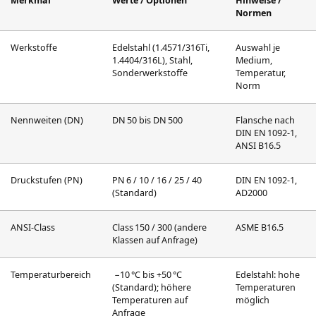
Merkmal
Werte / Optionen
Hinweise /
Normen
Werkstoffe
Edelstahl (1.4571/316Ti,
Auswahl je
1.4404/316L), Stahl,
Medium,
Sonderwerkstoffe
Temperatur,
Norm
Nennweiten (DN)
DN 50 bis DN 500
Flansche nach
DIN EN 1092‑1,
ANSI B16.5
Druckstufen (PN)
PN 6 / 10 / 16 / 25 / 40
DIN EN 1092‑1,
(Standard)
AD2000
ANSI-Class
Class 150 / 300 (andere
ASME B16.5
Klassen auf Anfrage)
Temperaturbereich
−10 °C bis +50 °C
Edelstahl: hohe
(Standard); höhere
Temperaturen
Temperaturen auf
möglich
Anfrage