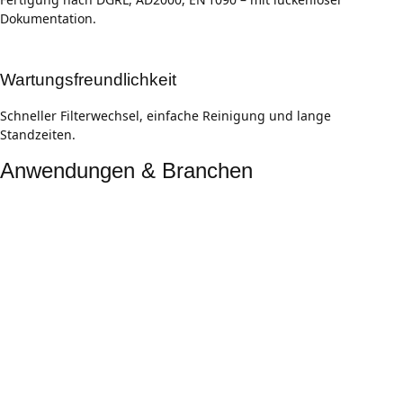
Dokumentation.
Wartungsfreundlichkeit
Schneller Filterwechsel, einfache Reinigung und lange
Standzeiten.
Anwendungen & Branchen
Lebensmittel & Getränke
Hygienische Ausführungen, CIP/SIP-fähig, für Wasser, Sirup,
Säfte, Milch und Prozessmedien.
Chemie & Pharma
Filtration aggressiver oder viskoser Medien, hohe Temperatur-
und Druckanforderungen, Sonderwerkstoffe.
Energie & Kraftwerke