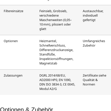
Filtereinsätze
Feinsieb, Grobsieb,
Austauschbar,
verschiedene
individuell
Maschenweiten (0,05–
gefertigt
10 mm), plissiert oder
glatt
Optionen
Heizmantel,
Umfangreiches
Schnellverschluss,
Zubehör
Differenzdruckanzeige,
Standfüße,
Inspektionsöffnungen,
Magnetstab
Zulassungen
DGRL 2014/68/EU,
Zertifikate siehe
AD2000 HP0, EN 1090,
Qualität &
DIN ISO 3834-3, CE 0045,
Normen
Modul A2/G
Optionen & Zubehör