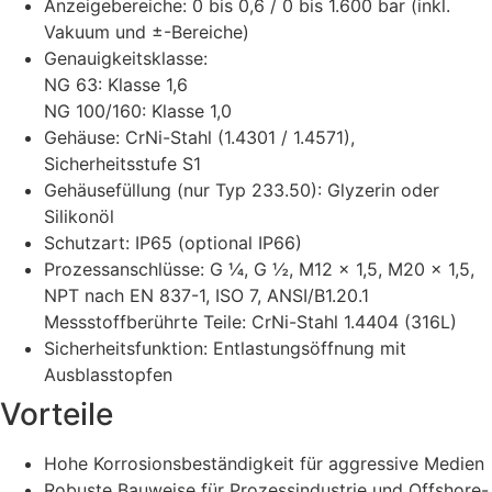
Anzeigebereiche: 0 bis 0,6 / 0 bis 1.600 bar (inkl.
Vakuum und ±-Bereiche)
Genauigkeitsklasse:
NG 63: Klasse 1,6
NG 100/160: Klasse 1,0
Gehäuse: CrNi-Stahl (1.4301 / 1.4571),
Sicherheitsstufe S1
Gehäusefüllung (nur Typ 233.50): Glyzerin oder
Silikonöl
Schutzart: IP65 (optional IP66)
Prozessanschlüsse: G ¼, G ½, M12 x 1,5, M20 x 1,5,
NPT nach EN 837-1, ISO 7, ANSI/B1.20.1
Messstoffberührte Teile: CrNi-Stahl 1.4404 (316L)
Sicherheitsfunktion: Entlastungsöffnung mit
Ausblasstopfen
Vorteile
Hohe Korrosionsbeständigkeit für aggressive Medien
Robuste Bauweise für Prozessindustrie und Offshore-