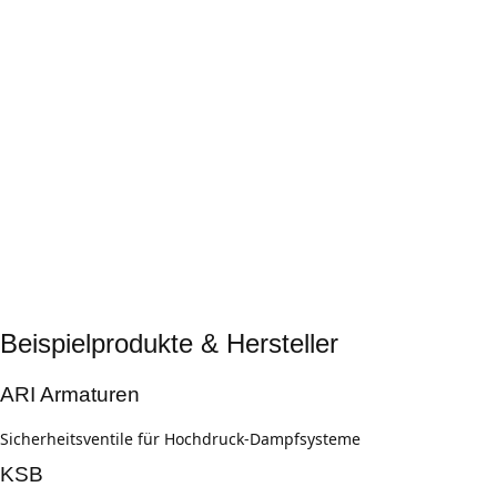
Hochdruck- und Hochtemperatur-festigkeit
Lösungen für extreme Betriebsbedingungen
Individuelle Anpassungen
Sonderwerkstoffe und Modifikationen für spezifische Medien und
Prozesse
Komplette Dokumentation
Prüfzeugnisse, Zertifikate und Explosionsschutz-Nachweise
Beispielprodukte & Hersteller
ARI Armaturen
Sicherheitsventile für Hochdruck-Dampfsysteme
KSB