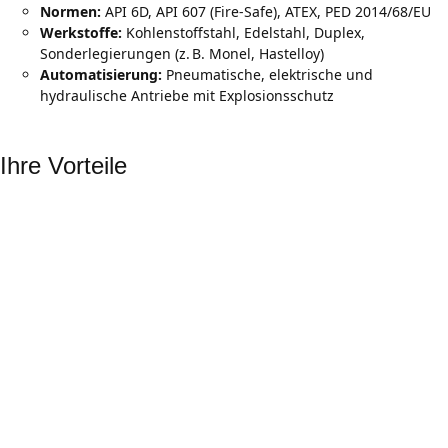
Normen:
API 6D, API 607 (Fire-Safe), ATEX, PED 2014/68/EU
Werkstoffe:
Kohlenstoffstahl, Edelstahl, Duplex,
Sonderlegierungen (z. B. Monel, Hastelloy)
Automatisierung:
Pneumatische, elektrische und
hydraulische Antriebe mit Explosionsschutz
Ihre Vorteile
Maximale Sicherheit
ATEX-konforme Armaturen und Fire-Safe-Designs für
explosionsgefährdete Bereiche
Normenkonformität
Erfüllung internationaler Standards wie API, PED und TA-Luft