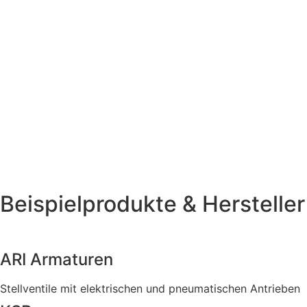
Flexibilität
Individuelle Anpassungen und Retrofit-Lösungen für
bestehende Anlagen
Komplette Dokumentation
Prüfprotokolle, Zertifikate und Explosionsschutz-
Nachweise
Beispielprodukte & Hersteller
ARI Armaturen
Stellventile mit elektrischen und pneumatischen Antrieben