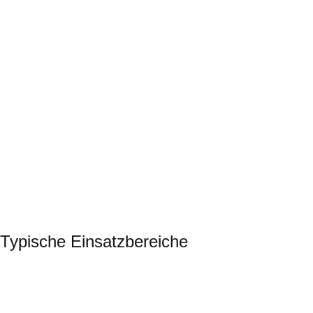
Rückschlagventile & Sicherheitskomponenten
Schutz vor Rückfluss, Druckstößen und Fehlströmen.
Automatisierung
Pneumatische/elektrische Antriebe, Endschalter,
Stellungsanzeiger; MSR‑Integration.
Sonderausführungen
Für ATEX‑Bereiche, hohe Temperaturen, aggressive Medien;
Anschlussnormen nach EN/ASME.
Typische Einsatzbereiche
Lebensmittel & Getränke
CIP/SIP