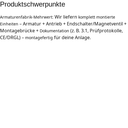
Produktschwerpunkte
Wir liefern
Armaturenfabrik‑Mehrwert:
komplett montierte
– Armatur + Antrieb + Endschalter/Magnetventil +
Einheiten
Montagebrücke +
(z. B. 3.1, Prüfprotokolle,
Dokumentation
CE/DRGL) –
für deine Anlage.
montagefertig
Absperrventile & Kugelhähne
Für sichere Absperrung und präzise Steuerung von Flüssigkeiten,
Gasen und Dampf.
Magnetventile & Steuerkomponenten
Für zuverlässige Automatisierung in HLK, Energie und
Prozessindustrie.