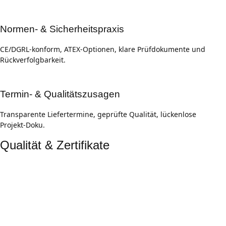
Normen‑ & Sicherheitspraxis
CE/DGRL‑konform, ATEX‑Optionen, klare Prüfdokumente und
Rückverfolgbarkeit.
Termin‑ & Qualitätszusagen
Transparente Liefertermine, geprüfte Qualität, lückenlose
Projekt‑Doku.
Qualität & Zertifikate
Zertifizierte Prozesse
DIN EN ISO 9001:2015, ISO 14001. Breites Industrie &
HLK‑Portfolio mit globalen Fertigungs-standards.
Normenkonforme Fertigung