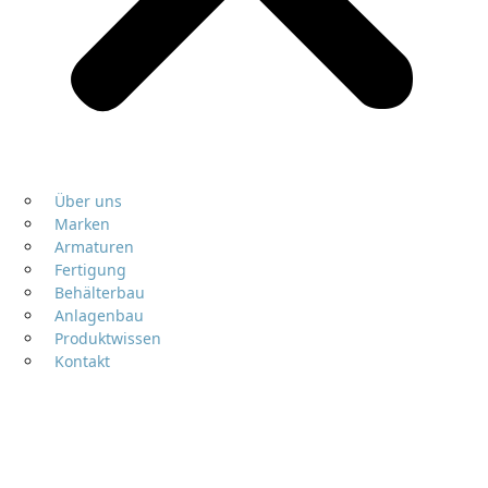
Über uns
Marken
Armaturen
Fertigung
Behälterbau
Anlagenbau
Produktwissen
Kontakt
Honeywell
Armaturen & Automation für zuverlässige