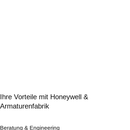
HLK/Versorgung: Magnetventile, Rückschlagventile,
Regelkomponenten für Kreisläufe und Aufbereitung.
Öl & Gas
Explosionsschutz, Hochdruck
ATEX‑taugliche Kugelhähne/
Magnetventile; seewasserbeständige Optionen projektspezifisch.
Maschinen- & Anlagenbau
Automatisierung, MSR‑Technik
ISO‑5211‑kompatible Armaturen für Skids, Automatisierung und
MSR‑Einbindung.
Ihre Vorteile mit Honeywell &
Armaturenfabrik
Beratung & Engineering