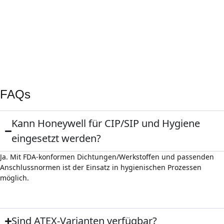
Standardisierte Doku‑Paketierung für Inbetriebnahme & Audit.
Externe Prüfungen
Abnahmen/Audits durch TÜV bzw. internationale Prüfstellen
(projektspezifisch).
Regelmäßige System‑Audits bei Energie/
HLK‑Applikationen.
FAQs
Kann Honeywell für CIP/SIP und Hygiene
eingesetzt werden?
Ja. Mit FDA‑konformen Dichtungen/Werkstoffen und passenden
Anschlussnormen ist der Einsatz in hygienischen Prozessen
möglich.
Sind ATEX‑Varianten verfügbar?