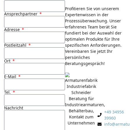
Profitieren Sie von unserem
Ansprechpartner
Expertenwissen in der
Prozessüberwachung. Unser
erfahrenes Team berät Sie
Adresse
fundiert bei der Auswahl der
optimalen Produkte für Ihre
Postleitzahl
spezifischen Anforderungen.
Vereinbaren Sie jetzt Ihr
persönliches
Ort
Beratungsgespräch!
E-Mail
Ansprechpar
Emely
Tel.
John
Nachricht
+49 34956
39960
info@armatur