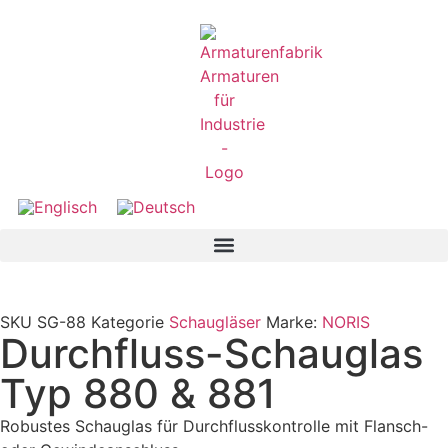
SKU
SG-88
Kategorie
Schaugläser
Marke:
NORIS
Durchfluss-Schauglas
Typ 880 & 881
Robustes Schauglas für Durchflusskontrolle mit Flansch-