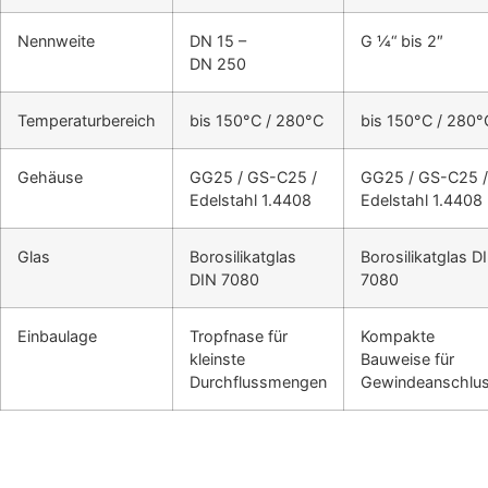
Nennweite
DN 15 –
G ¼“ bis 2″
DN 250
Temperaturbereich
bis 150°C / 280°C
bis 150°C / 280°
Gehäuse
GG25 / GS-C25 /
GG25 / GS-C25 /
Edelstahl 1.4408
Edelstahl 1.4408
Glas
Borosilikatglas
Borosilikatglas D
DIN 7080
7080
Einbaulage
Tropfnase für
Kompakte
kleinste
Bauweise für
Durchflussmengen
Gewindeanschlu